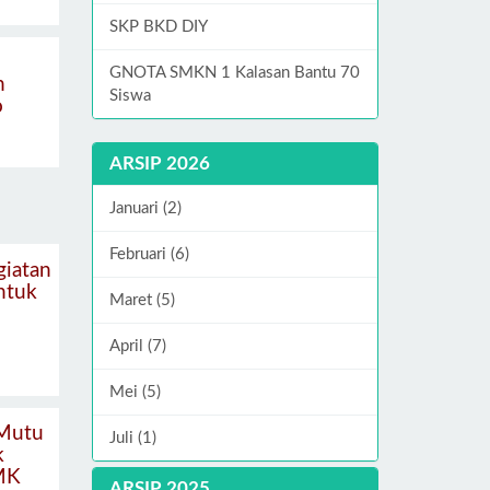
SKP BKD DIY
GNOTA SMKN 1 Kalasan Bantu 70
n
Siswa
o
ARSIP 2026
Januari (2)
Februari (6)
giatan
ntuk
Maret (5)
April (7)
Mei (5)
 Mutu
Juli (1)
k
SMK
ARSIP 2025