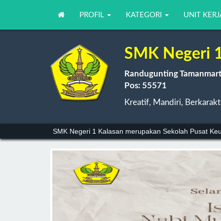
PROFIL
KATEGORI
UNIT KER
SMK Negeri 1
Randugunting Tamanmarta
Pos: 55571
Kreatif, Mandiri, Berkarakt
Program Keahlian Desain dan Produksi Kriya, terdiri da
SMK Negeri 1 Kalasan merupakan Sekolah Pusat Keun
Selamat Datang di website SMK Negeri 1 Kalasan.
--