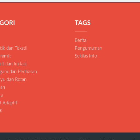
GORI
TAGS
Berita
tik dan Tekstil
Pengumuman
eramik
Sekilas Info
lit dan Imitasi
ogam dan Perhiasan
ayu dan Rotan
lan
ga
f Adaptif
KK