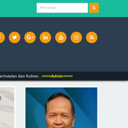
reatif Kulit dan Imitasi, Kriya Kreatif Keramik, Kriya Kreatif Logam dan
rhotelan dan Kuliner..
====Admin====