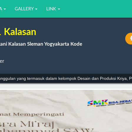
JA
GALLERY
LINK
 Kalasan
ni Kalasan Sleman Yogyakarta Kode
er
ri 5 Konsentrasi Keahlian, yaitu Kriya Kreatif Batik dan Tekstil, Kriya K
ggulan yang termasuk dalam kelompok Desain dan Produksi Kriya, Pe
-Admin---