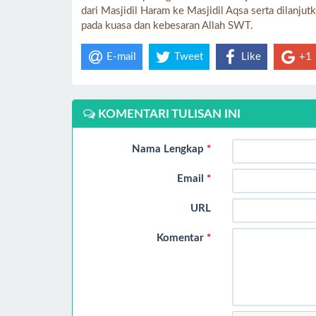
dari Masjidil Haram ke Masjidil Aqsa serta dilanj
pada kuasa dan kebesaran Allah SWT.
E-mail
Tweet
Like
+1
KOMENTARI TULISAN INI
Nama Lengkap
*
Email
*
URL
Komentar
*