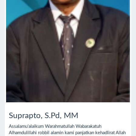
Suprapto, S.Pd, MM
Assalamu’alaikum Warahmatullah Wabarakatuh
Alhamdulillahi robbil alamin kami panjatkan kehadlirat Allah